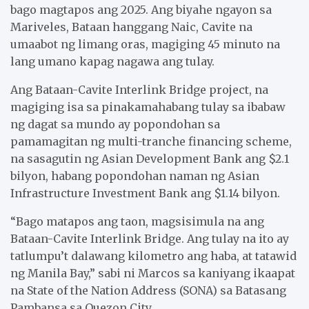
bago magtapos ang 2025. Ang biyahe ngayon sa
Mariveles, Bataan hanggang Naic, Cavite na
umaabot ng limang oras, magiging 45 minuto na
lang umano kapag nagawa ang tulay.
Ang Bataan-Cavite Interlink Bridge project, na
magiging isa sa pinakamahabang tulay sa ibabaw
ng dagat sa mundo ay popondohan sa
pamamagitan ng multi-tranche financing scheme,
na sasagutin ng Asian Development Bank ang $2.1
bilyon, habang popondohan naman ng Asian
Infrastructure Investment Bank ang $1.14 bilyon.
“Bago matapos ang taon, magsisimula na ang
Bataan-Cavite Interlink Bridge. Ang tulay na ito ay
tatlumpu’t dalawang kilometro ang haba, at tatawid
ng Manila Bay,” sabi ni Marcos sa kaniyang ikaapat
na State of the Nation Address (SONA) sa Batasang
Pambansa sa Quezon City.