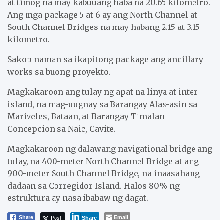
at timog na may kabuuang haba na 20.65 kilometro.
Ang mga package 5 at 6 ay ang North Channel at
South Channel Bridges na may habang 2.15 at 3.15
kilometro.
Sakop naman sa ikapitong package ang ancillary
works sa buong proyekto.
Magkakaroon ang tulay ng apat na linya at inter-
island, na mag-uugnay sa Barangay Alas-asin sa
Mariveles, Bataan, at Barangay Timalan
Concepcion sa Naic, Cavite.
Magkakaroon ng dalawang navigational bridge ang
tulay, na 400-meter North Channel Bridge at ang
900-meter South Channel Bridge, na inaasahang
dadaan sa Corregidor Island. Halos 80% ng
estruktura ay nasa ibabaw ng dagat.
Post
Email
Share
Share