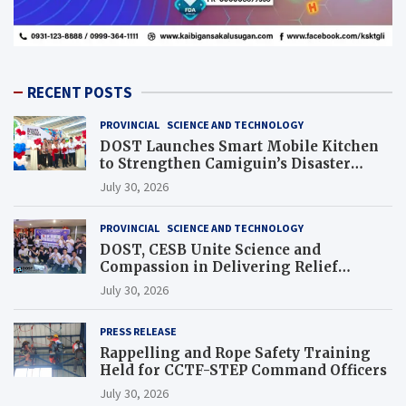
RECENT POSTS
PROVINCIAL
SCIENCE AND TECHNOLOGY
DOST Launches Smart Mobile Kitchen
to Strengthen Camiguin’s Disaster
Response
July 30, 2026
PROVINCIAL
SCIENCE AND TECHNOLOGY
DOST, CESB Unite Science and
Compassion in Delivering Relief
Assistance to Earthquake and Typhoon-
July 30, 2026
Affected Communities in Sarangani
PRESS RELEASE
Rappelling and Rope Safety Training
Held for CCTF-STEP Command Officers
July 30, 2026